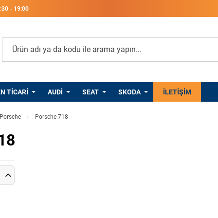
8:30 - 19:00
 TICARI
AUDI
SEAT
SKODA
PORSCHE
İLETIŞIM
Porsche
Porsche 718
18