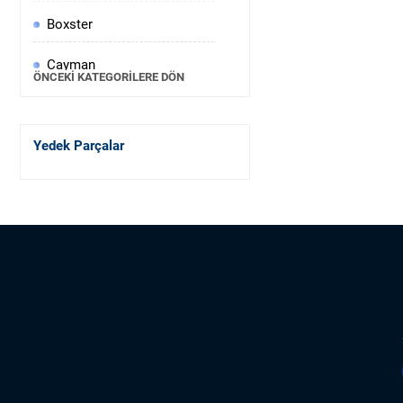
Boxster
Cayman
ÖNCEKI KATEGORILERE DÖN
Porsche 911
Yedek Parçalar
Taycan