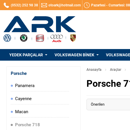
(0532) 252 98 38
otoark@hotmail.com
Pazartesi - Cumartesi: 0
YEDEK PARÇALAR
VOLKSWAGEN BINEK
VOLKSWAGEN
Anasayfa
Araçlar
Porsche
Porsche 7
Panamera
Cayenne
Önerilen
Macan
Porsche 718