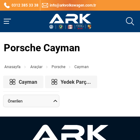
0312 385 33 38
info@arkvolkswagen.com.tr
Porsche Cayman
Anasayfa
Araçlar
Porsche
Cayman
Cayman
Yedek Parç...
Önerilen