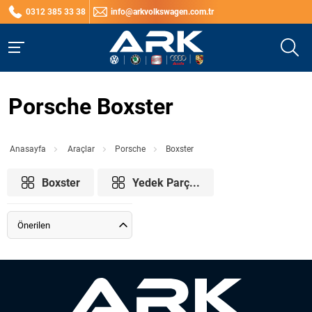
0312 385 33 38
info@arkvolkswagen.com.tr
Porsche Boxster
Anasayfa
Araçlar
Porsche
Boxster
Boxster
Yedek Parç...
Önerilen