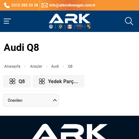
0312 385 33 38
info@arkvolkswagen.com.tr
Audi Q8
Anasayfa
Araçlar
Audi
Q8
Q8
Yedek Parç...
Önerilen