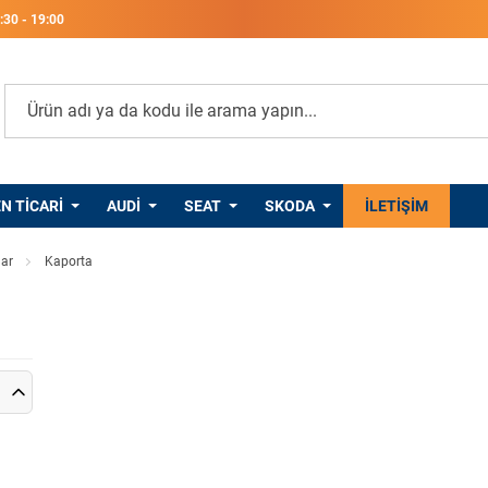
8:30 - 19:00
 TICARI
AUDI
SEAT
SKODA
PORSCHE
İLETIŞIM
lar
Kaporta