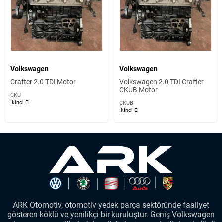
Volkswagen
Volkswagen
Crafter 2.0 TDI Motor
Volkswagen 2.0 TDI Crafter
CKUB Motor
CKU
İkinci El
CKUB
İkinci El
ARK Otomotiv, otomotiv yedek parça sektöründe faaliyet
gösteren köklü ve yenilikçi bir kuruluştur. Geniş Volkswagen