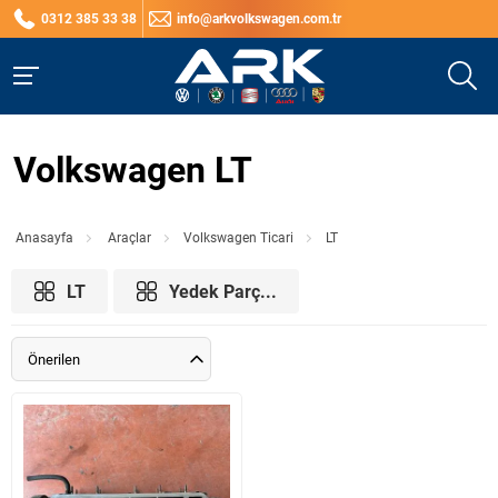
0312 385 33 38
info@arkvolkswagen.com.tr
Volkswagen LT
Anasayfa
Araçlar
Volkswagen Ticari
LT
LT
Yedek Parç...
Önerilen