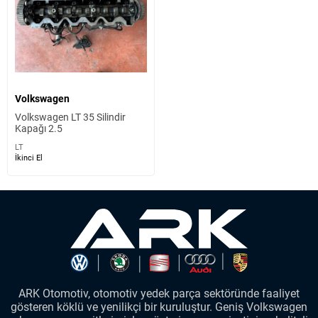
Volkswagen
Volkswagen LT 35 Silindir
Kapağı 2.5
LT
İkinci El
ARK Otomotiv, otomotiv yedek parça sektöründe faaliyet
gösteren köklü ve yenilikçi bir kuruluştur. Geniş Volkswagen