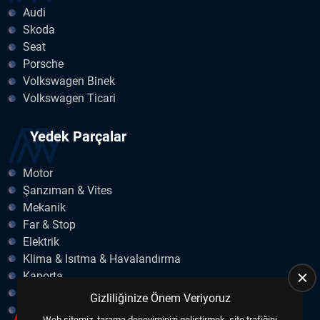
Audi
Skoda
Seat
Porsche
Volkswagen Binek
Volkswagen Ticari
Yedek Parçalar
Motor
Şanzıman & Vites
Mekanik
Far & Stop
Elektrik
Klima & Isıtma & Havalandırma
Kaporta
Egzoz
Gizliliğinize Önem Veriyoruz
Fren & Debriyaj
Web sitemiz, tarama deneyiminizi geliştirmek, site trafiğini