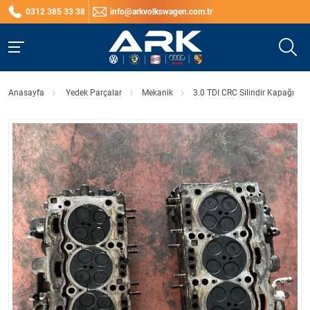
0312 385 33 38
info@arkvolkswagen.com.tr
Anasayfa
Yedek Parçalar
Mekanik
3.0 TDI CRC Silindir Kapağı