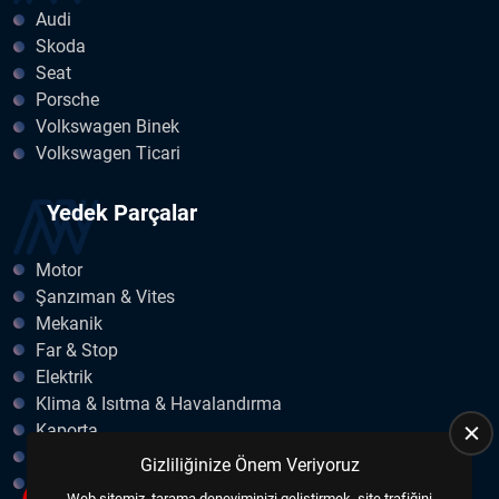
Audi
Skoda
Seat
Porsche
Volkswagen Binek
Volkswagen Ticari
Yedek Parçalar
Motor
Şanzıman & Vites
Mekanik
Far & Stop
Elektrik
Klima & Isıtma & Havalandırma
Kaporta
Egzoz
Gizliliğinize Önem Veriyoruz
Fren & Debriyaj
Web sitemiz, tarama deneyiminizi geliştirmek, site trafiğini