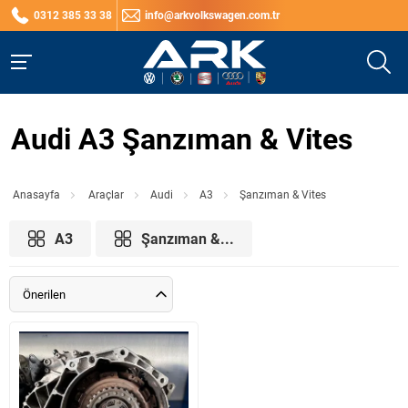
0312 385 33 38
info@arkvolkswagen.com.tr
Audi A3 Şanzıman & Vites
Anasayfa
Araçlar
Audi
A3
Şanzıman & Vites
A3
Şanzıman &...
Önerilen