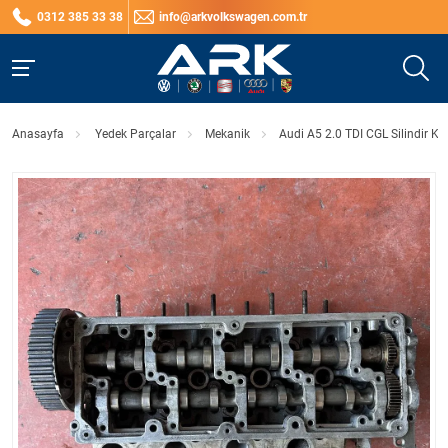
0312 385 33 38
info@arkvolkswagen.com.tr
Anasayfa
Yedek Parçalar
Mekanik
Audi A5 2.0 TDI CGL Silindir K