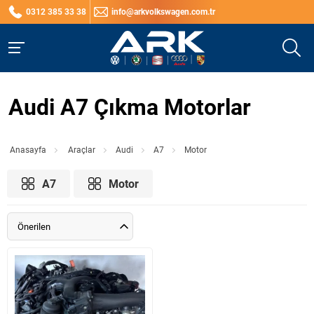
0312 385 33 38
info@arkvolkswagen.com.tr
Audi A7 Çıkma Motorlar
Anasayfa
Araçlar
Audi
A7
Motor
A7
Motor
Önerilen