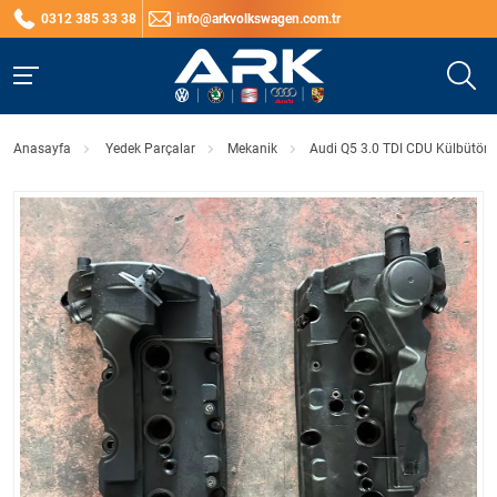
0312 385 33 38
info@arkvolkswagen.com.tr
Anasayfa
Yedek Parçalar
Mekanik
Audi Q5 3.0 TDI CDU Külbütör 