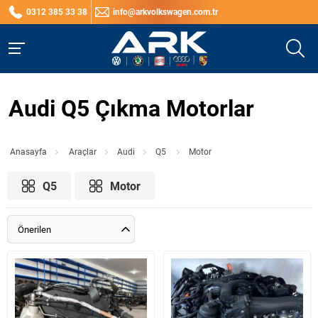
0312 385 33 38
info@arkvolkswagen.com.tr
Audi Q5 Çıkma Motorlar
Anasayfa
Araçlar
Audi
Q5
Motor
Q5
Motor
Önerilen