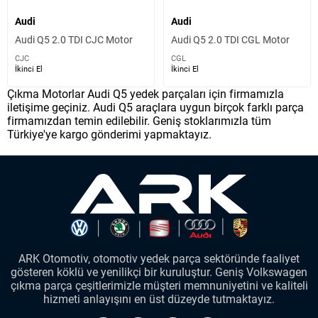
Audi
Audi
Audi Q5 2.0 TDI CJC Motor
Audi Q5 2.0 TDI CGL Motor
CJC
CGL
İkinci El
İkinci El
Çıkma Motorlar Audi Q5 yedek parçaları için firmamızla
iletişime geçiniz. Audi Q5 araçlara uygun birçok farklı parça
firmamızdan temin edilebilir. Geniş stoklarımızla tüm
Türkiye'ye kargo gönderimi yapmaktayız.
ARK Otomotiv, otomotiv yedek parça sektöründe faaliyet
gösteren köklü ve yenilikçi bir kuruluştur. Geniş Volkswagen
çıkma parça çeşitlerimizle müşteri memnuniyetini ve kaliteli
hizmeti anlayışını en üst düzeyde tutmaktayız.