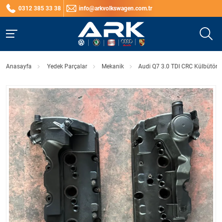
0312 385 33 38
info@arkvolkswagen.com.tr
Anasayfa
Yedek Parçalar
Mekanik
Audi Q7 3.0 TDI CRC Külbütör 