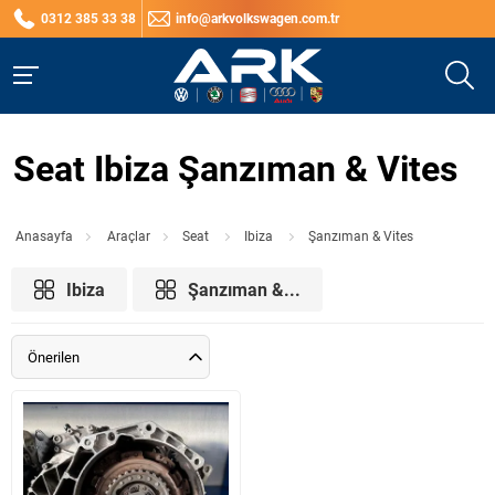
0312 385 33 38
info@arkvolkswagen.com.tr
Seat Ibiza Şanzıman & Vites
Anasayfa
Araçlar
Seat
Ibiza
Şanzıman & Vites
Ibiza
Şanzıman &...
Önerilen