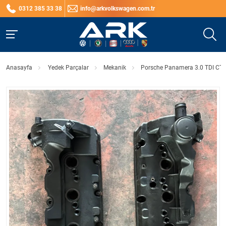
0312 385 33 38
info@arkvolkswagen.com.tr
Anasayfa
Yedek Parçalar
Mekanik
Porsche Panamera 3.0 TDI CTB