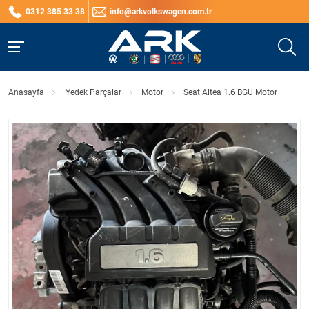
0312 385 33 38
info@arkvolkswagen.com.tr
Anasayfa
Yedek Parçalar
Motor
Seat Altea 1.6 BGU Motor