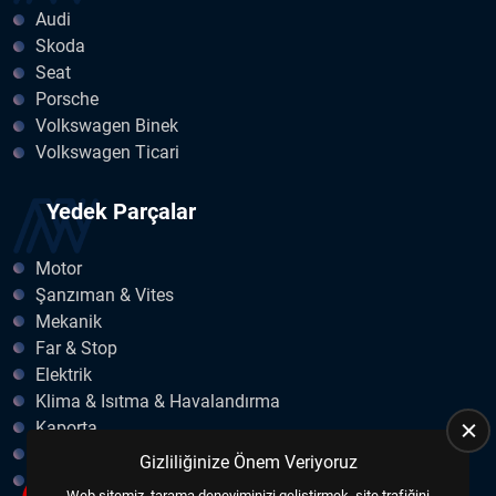
Audi
Skoda
Seat
Porsche
Volkswagen Binek
Volkswagen Ticari
Yedek Parçalar
Motor
Şanzıman & Vites
Mekanik
Far & Stop
Elektrik
Klima & Isıtma & Havalandırma
Kaporta
Egzoz
Gizliliğinize Önem Veriyoruz
Fren & Debriyaj
Web sitemiz, tarama deneyiminizi geliştirmek, site trafiğini