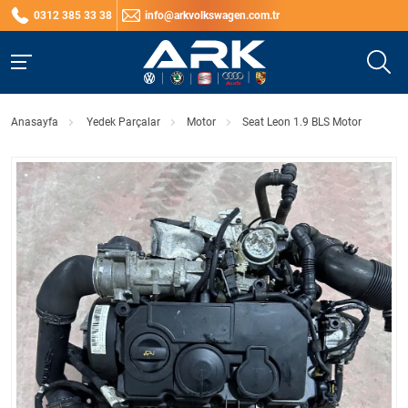
0312 385 33 38
info@arkvolkswagen.com.tr
Anasayfa
Yedek Parçalar
Motor
Seat Leon 1.9 BLS Motor