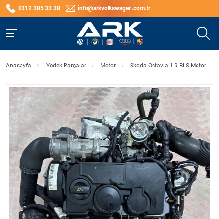
0312 385 33 38
info@arkvolkswagen.com.tr
Anasayfa
Yedek Parçalar
Motor
Skoda Octavia 1.9 BLS Motor