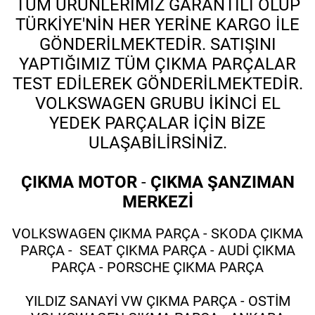
TÜM ÜRÜNLERİMİZ GARANTİLİ OLUP
TÜRKİYE'NİN HER YERİNE KARGO İLE
GÖNDERİLMEKTEDİR. SATIŞINI
YAPTIĞIMIZ TÜM ÇIKMA PARÇALAR
TEST EDİLEREK GÖNDERİLMEKTEDİR.
VOLKSWAGEN GRUBU İKİNCİ EL
YEDEK PARÇALAR İÇİN BİZE
ULAŞABİLİRSİNİZ.
ÇIKMA MOTOR
-
ÇIKMA ŞANZIMAN
MERKEZİ
VOLKSWAGEN ÇIKMA PARÇA - SKODA ÇIKMA
PARÇA - SEAT ÇIKMA PARÇA - AUDİ ÇIKMA
PARÇA - PORSCHE ÇIKMA PARÇA
YILDIZ SANAYİ VW ÇIKMA PARÇA - OSTİM