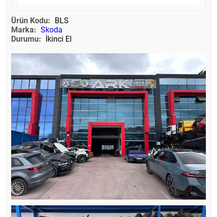
Ürün Kodu:
BLS
Marka:
Skoda
Durumu:
İkinci El