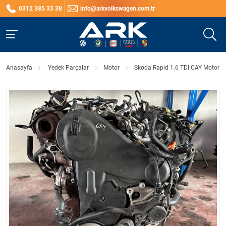
0312 385 33 38
info@arkvolkswagen.com.tr
Anasayfa
Yedek Parçalar
Motor
Skoda Rapid 1.6 TDI CAY Motor