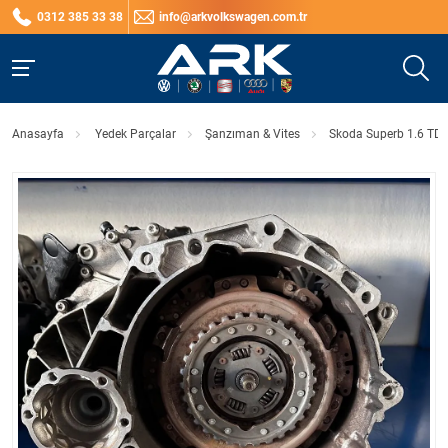
0312 385 33 38
info@arkvolkswagen.com.tr
Anasayfa
Yedek Parçalar
Şanzıman & Vites
Skoda Superb 1.6 TD