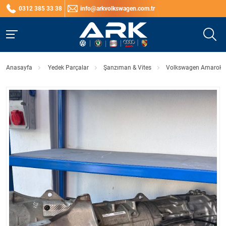
0312 385 33 38
info@arkvolkswagen.com.tr
Anasayfa
Yedek Parçalar
Şanzıman & Vites
Volkswagen Amarok 3