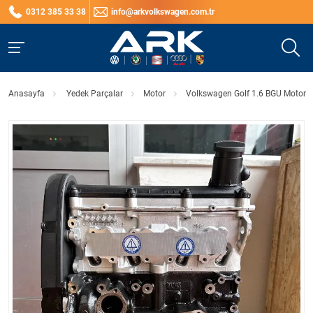
0312 385 33 38
info@arkvolkswagen.com.tr
Anasayfa
Yedek Parçalar
Motor
Volkswagen Golf 1.6 BGU Motor [S