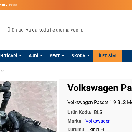
8:30 - 19:00
 TICARI
AUDI
SEAT
SKODA
PORSCHE
İLETIŞIM
tor
Volkswagen Pa
Volkswagen Passat 1.9 BLS Mot
Ürün Kodu:
BLS
Marka:
Volkswagen
Durumu:
İkinci El