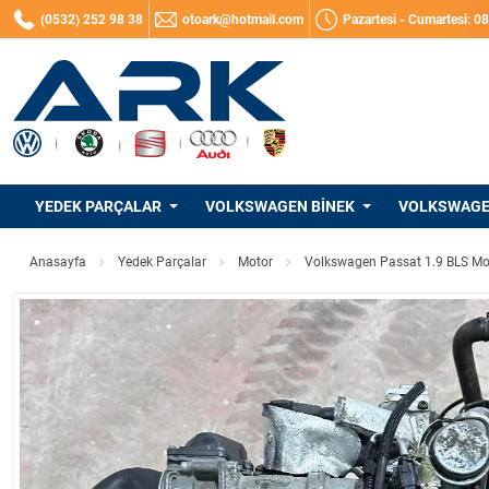
(0532) 252 98 38
otoark@hotmail.com
Pazartesi - Cumartesi: 0
YEDEK PARÇALAR
VOLKSWAGEN BINEK
VOLKSWAGEN
Anasayfa
Yedek Parçalar
Motor
Volkswagen Passat 1.9 BLS Mo