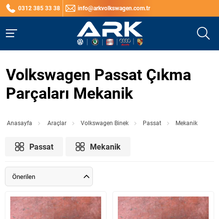
0312 385 33 38
info@arkvolkswagen.com.tr
Volkswagen Passat Çıkma
Parçaları Mekanik
Anasayfa
Araçlar
Volkswagen Binek
Passat
Mekanik
Passat
Mekanik
Önerilen