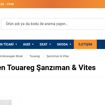
8:30 - 19:00
 TICARI
AUDI
SEAT
SKODA
PORSCHE
İLETIŞIM
Volkswagen Binek
Touareg
Şanzıman & Vites
n Touareg Şanzıman & Vites