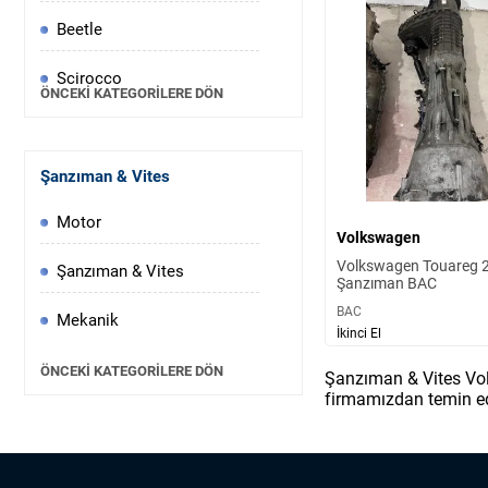
Beetle
Scirocco
ÖNCEKI KATEGORILERE DÖN
T-Cross
Şanzıman & Vites
Tiguan
Motor
T-Roc
Volkswagen
Volkswagen Touareg 2
Şanzıman & Vites
Taigo
Şanzıman BAC
BAC
Mekanik
Touareg
İkinci El
ÖNCEKI KATEGORILERE DÖN
CC
Şanzıman & Vites Vol
firmamızdan temin edi
Bora
Touran