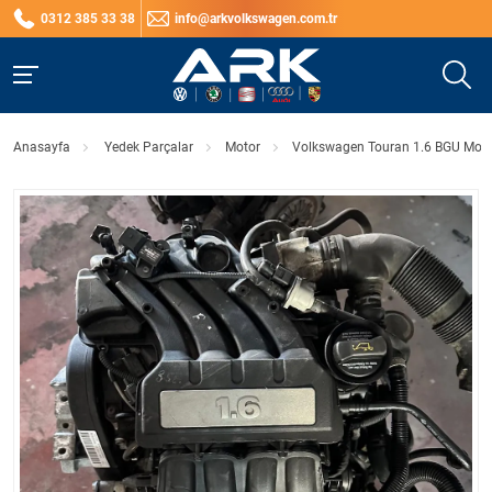
0312 385 33 38
info@arkvolkswagen.com.tr
Anasayfa
Yedek Parçalar
Motor
Volkswagen Touran 1.6 BGU Moto