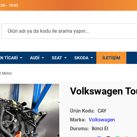
8:30 - 19:00
 TICARI
AUDI
SEAT
SKODA
PORSCHE
İLETIŞIM
Y Motor
Volkswagen To
Ürün Kodu:
CAY
Marka:
Volkswagen
Durumu:
İkinci El