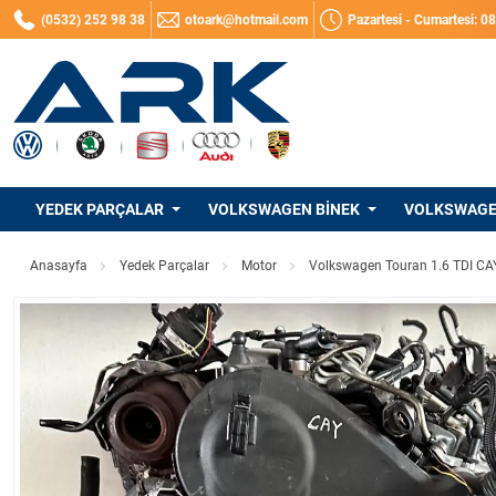
(0532) 252 98 38
otoark@hotmail.com
Pazartesi - Cumartesi: 0
YEDEK PARÇALAR
VOLKSWAGEN BINEK
VOLKSWAGEN
Anasayfa
Yedek Parçalar
Motor
Volkswagen Touran 1.6 TDI CA