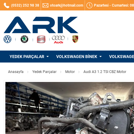
(0532) 252 98 38
otoark@hotmail.com
Pazartesi - Cumartesi: 0
YEDEK PARÇALAR
VOLKSWAGEN BINEK
VOLKSWAGEN
Anasayfa
Yedek Parçalar
Motor
Audi A3 1.2 TSI CBZ Motor