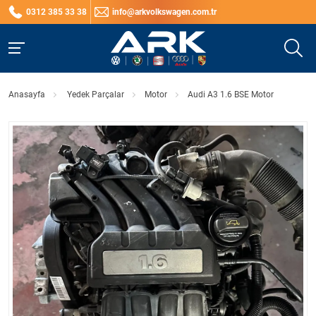
0312 385 33 38
info@arkvolkswagen.com.tr
Anasayfa
Yedek Parçalar
Motor
Audi A3 1.6 BSE Motor