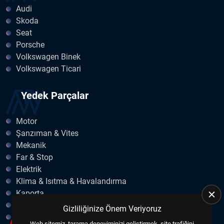
Audi
Skoda
Seat
Porsche
Volkswagen Binek
Volkswagen Ticari
Yedek Parçalar
Motor
Şanzıman & Vites
Mekanik
Far & Stop
Elektrik
Klima & Isıtma & Havalandırma
Kaporta
Egzoz
Gizliliğinize Önem Veriyoruz
Fren & Debriyaj
Web sitemiz, tarama deneyiminizi geliştirmek, site trafiğini