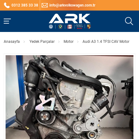
0312 385 33 38
info@arkvolkswagen.com.tr
Anasayfa
Yedek Parçalar
Motor
Audi A3 1.4 TFSI CAV Motor